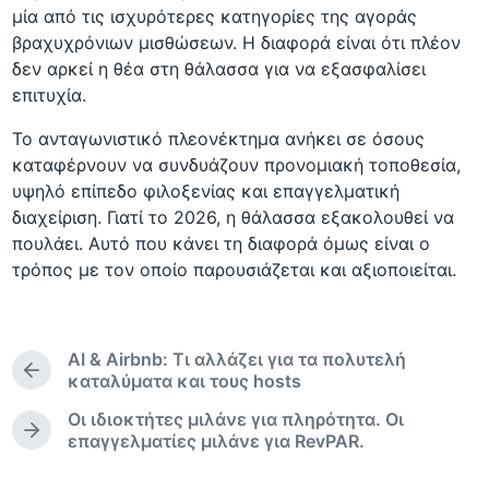
μία από τις ισχυρότερες κατηγορίες της αγοράς
βραχυχρόνιων μισθώσεων. Η διαφορά είναι ότι πλέον
δεν αρκεί η θέα στη θάλασσα για να εξασφαλίσει
επιτυχία.
Το ανταγωνιστικό πλεονέκτημα ανήκει σε όσους
καταφέρνουν να συνδυάζουν προνομιακή τοποθεσία,
υψηλό επίπεδο φιλοξενίας και επαγγελματική
διαχείριση. Γιατί το 2026, η θάλασσα εξακολουθεί να
πουλάει. Αυτό που κάνει τη διαφορά όμως είναι ο
τρόπος με τον οποίο παρουσιάζεται και αξιοποιείται.
AI & Airbnb: Τι αλλάζει για τα πολυτελή
Π
καταλύματα και τους hosts
ρ
Οι ιδιοκτήτες μιλάνε για πληρότητα. Οι
ο
Ε
επαγγελματίες μιλάνε για RevPAR.
η
π
γ
ό
ο