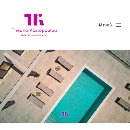
Μενού